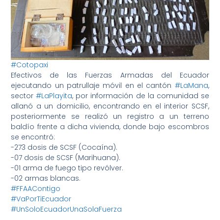
#Cotopaxi
Efectivos de las Fuerzas Armadas del Ecuador
ejecutando un patrullaje móvil en el cantón
#LaMana
,
sector
#LaPlayita
, por información de la comunidad se
allanó a un domicilio, encontrando en el interior SCSF,
posteriormente se realizó un registro a un terreno
baldío frente a dicha vivienda, donde bajo escombros
se encontró:
-273 dosis de SCSF (Cocaína).
-07 dosis de SCSF (Marihuana).
-01 arma de fuego tipo revólver.
-02 armas blancas.
#FFAAContigo
#VaPorTiEcuador
#UnSoloEcuadorUnaSolaFuerza